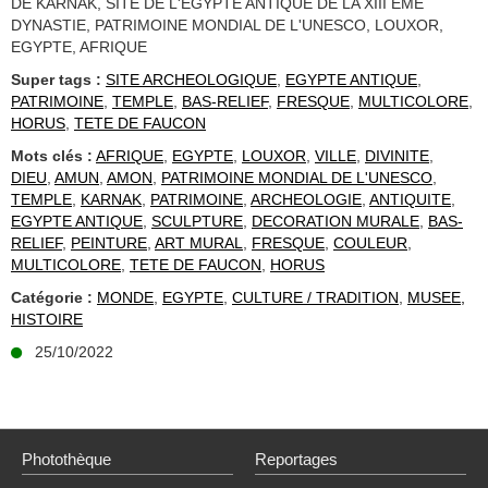
DE KARNAK, SITE DE L'EGYPTE ANTIQUE DE LA XIII EME
DYNASTIE, PATRIMOINE MONDIAL DE L'UNESCO, LOUXOR,
EGYPTE, AFRIQUE
Super tags :
SITE ARCHEOLOGIQUE
,
EGYPTE ANTIQUE
,
PATRIMOINE
,
TEMPLE
,
BAS-RELIEF
,
FRESQUE
,
MULTICOLORE
,
HORUS
,
TETE DE FAUCON
Mots clés :
AFRIQUE
,
EGYPTE
,
LOUXOR
,
VILLE
,
DIVINITE
,
DIEU
,
AMUN
,
AMON
,
PATRIMOINE MONDIAL DE L'UNESCO
,
TEMPLE
,
KARNAK
,
PATRIMOINE
,
ARCHEOLOGIE
,
ANTIQUITE
,
EGYPTE ANTIQUE
,
SCULPTURE
,
DECORATION MURALE
,
BAS-
RELIEF
,
PEINTURE
,
ART MURAL
,
FRESQUE
,
COULEUR
,
MULTICOLORE
,
TETE DE FAUCON
,
HORUS
Catégorie :
MONDE
,
EGYPTE
,
CULTURE / TRADITION
,
MUSEE,
HISTOIRE
25/10/2022
Photothèque
Reportages