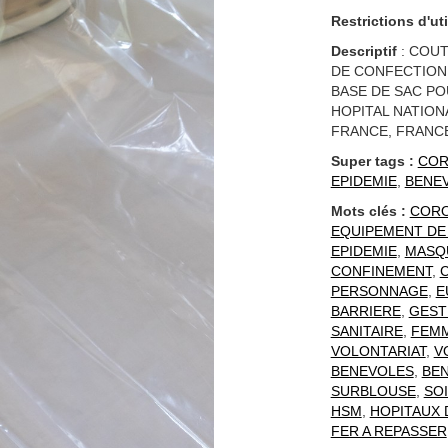
Restrictions d'uti
Descriptif
: COUT
DE CONFECTION 
BASE DE SAC PO
HOPITAL NATIONA
FRANCE, FRANCE
Super tags :
COR
EPIDEMIE
,
BENE
Mots clés :
CORO
EQUIPEMENT DE 
EPIDEMIE
,
MASQU
CONFINEMENT
,
PERSONNAGE
,
E
BARRIERE
,
GEST
SANITAIRE
,
FEM
VOLONTARIAT
,
V
BENEVOLES
,
BE
SURBLOUSE
,
SO
HSM
,
HOPITAUX 
FER A REPASSER