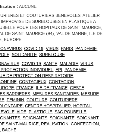
lisation :
AUCUNE
URIERES ET COUTURIERS BENEVOLES, ATELIER
IMPROVISE DE SURBLOUSES EN PLASTIQUE A
UBELLE POUR LES HOPITAUX DE SAINT MAURICE,
L DE SAINT MAURICE (94), VAL DE MARNE, ILE DE
, EUROPE.
ONAVIRUS
,
COVID 19
,
VIRUS
,
PARIS
,
PANDEMIE
,
VOLE
,
SOLIDARITE
,
SURBLOUSE
NAVIRUS
,
COVID 19
,
SANTE
,
MALADIE
,
VIRUS
,
PROTECTION INDIVIDUEL
,
EPI
,
PANDEMIE
,
E DE PROTECTION RESPIRATOIRE
,
CONFINE
,
CONTAGIEUX
,
CONTAGION
,
UROPE
,
FRANCE
,
ILE DE FRANCE
,
GESTE
ES BARRIERES
,
MESURES SANITAIRES
,
MESURE
ME
,
FEMININ
,
COUTURE
,
COUTURIERE
,
OLONTAIRE
,
CENTRE HOSPITALIER
,
HOPITAL
,
NEVOLE
,
AIDE
,
PLASTIQUE
,
SAC POUBELLE
,
IGNANTES
,
SOIGNANTS
,
SOIGNANTE
,
SOIGNANT
,
DE SAINT-MAURICE
,
REALISATION
,
CONFECTION
,
,
BACHE