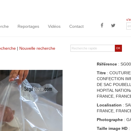
s'i
rche
Reportages
Vidéos
Contact
recherche
|
Nouvelle recherche
OK
Référence
: SG00
Titre
: COUTURIE
CONFECTION IMP
DE SAC POUBELL
HOPITAL NATIONA
FRANCE, FRANCE
Localisation
: SA
FRANCE, FRANC
Photographe
: G
Taille image HD
: