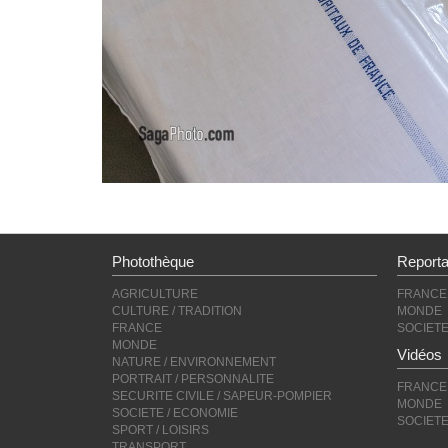
Photothèque
Report
AGRICULTURE
FRANCE
CULTURE / TRADITION
MONDE
FRANCE
SOCIET
MONDE
Vidéos
NATURE / ENVIRONNEMENT
PORTRAIT / PERSONNALITE
FRANCE
SECURITE CIVILE / SAPEUR-POMPIER
MONDE
SOCIETE / ECONOMIE
SOCIET
SPORT / LOISIRS
TRANSPORT