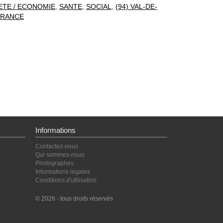
ETE / ECONOMIE
,
SANTE
,
SOCIAL
,
(94) VAL-DE-
FRANCE
Informations
Contactez-nous
Qui sommes-nous
Photographes
Informations légales
Conditions d'utilisation
© 2026 - tous droits réservés