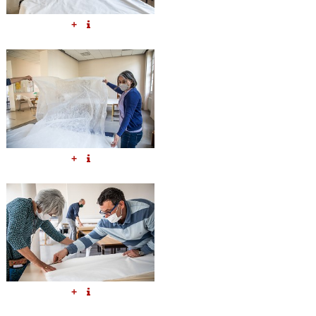
+
+
+