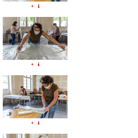
+
+
+