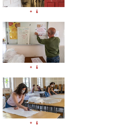
+
+
+