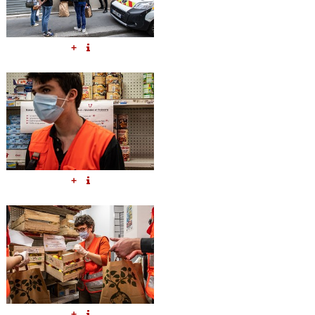
+
+
+