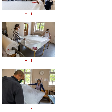
+
+
+