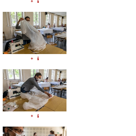
+
+
+