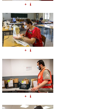
+
+
+