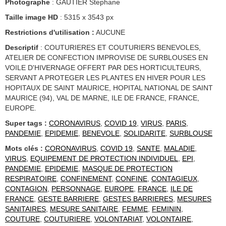
Photographe
: GAUTIER Stephane
Taille image HD
: 5315 x 3543 px
Restrictions d'utilisation :
AUCUNE
Descriptif
: COUTURIERES ET COUTURIERS BENEVOLES,
ATELIER DE CONFECTION IMPROVISE DE SURBLOUSES EN
VOILE D'HIVERNAGE OFFERT PAR DES HORTICULTEURS,
SERVANT A PROTEGER LES PLANTES EN HIVER POUR LES
HOPITAUX DE SAINT MAURICE, HOPITAL NATIONAL DE SAINT
MAURICE (94), VAL DE MARNE, ILE DE FRANCE, FRANCE,
EUROPE.
Super tags :
CORONAVIRUS
,
COVID 19
,
VIRUS
,
PARIS
,
PANDEMIE
,
EPIDEMIE
,
BENEVOLE
,
SOLIDARITE
,
SURBLOUSE
Mots clés :
CORONAVIRUS
,
COVID 19
,
SANTE
,
MALADIE
,
VIRUS
,
EQUIPEMENT DE PROTECTION INDIVIDUEL
,
EPI
,
PANDEMIE
,
EPIDEMIE
,
MASQUE DE PROTECTION
RESPIRATOIRE
,
CONFINEMENT
,
CONFINE
,
CONTAGIEUX
,
CONTAGION
,
PERSONNAGE
,
EUROPE
,
FRANCE
,
ILE DE
FRANCE
,
GESTE BARRIERE
,
GESTES BARRIERES
,
MESURES
SANITAIRES
,
MESURE SANITAIRE
,
FEMME
,
FEMININ
,
COUTURE
,
COUTURIERE
,
VOLONTARIAT
,
VOLONTAIRE
,