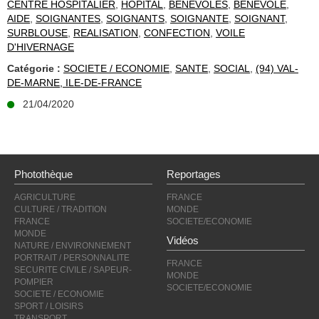
CENTRE HOSPITALIER
,
HOPITAL
,
BENEVOLES
,
BENEVOLE
,
AIDE
,
SOIGNANTES
,
SOIGNANTS
,
SOIGNANTE
,
SOIGNANT
,
SURBLOUSE
,
REALISATION
,
CONFECTION
,
VOILE
D'HIVERNAGE
Catégorie :
SOCIETE / ECONOMIE
,
SANTE
,
SOCIAL
,
(94) VAL-
DE-MARNE, ILE-DE-FRANCE
21/04/2020
Photothèque
Reportages
AGRICULTURE
FRANCE
CULTURE / TRADITION
MONDE
FRANCE
SOCIETE/ECONOMIE
MONDE
Vidéos
NATURE / ENVIRONNEMENT
PORTRAIT / PERSONNALITE
FRANCE
SECURITE CIVILE / SAPEUR-
MONDE
POMPIER
SOCIETE/ECONOMIE
SOCIETE / ECONOMIE
SPORT / LOISIRS
TRANSPORT