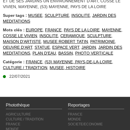
ET DE SES JARDINS UN ENVIRONNEMENT D'ART, COSSE LE
VIVIEN, MAYENNE, (53) MAYENNE, PAYS DE LA LOIRE
Super tags :
MUSEE
,
SCULPTURE
,
INSOLITE
,
JARDIN DES
MEDITATIONS
Mots clés :
EUROPE
,
FRANCE
,
PAYS DE LA LOIRE
,
MAYENNE
,
COSSE LE VIVIEN
,
INSOLITE
,
CERAMIQUE
,
SCULPTURE
,
MAISON D'ARTISTE
,
MUSEE ROBERT TATIN
,
PATRIMOINE
,
OEUVRE D'ART
,
STATUE
,
ESPACE VERT
,
JARDIN
,
JARDIN DES
MEDITATIONS
,
PLAN D'EAU
,
BASSIN
,
PHOTO VERTICALE
Catégorie :
FRANCE
,
(53) MAYENNE, PAYS-DE-LA-LOIRE
,
CULTURE / TRADITION
,
MUSEE, HISTOIRE
22/07/2021
Photothèque
Reportages
AGRICULTURE
FRANCE
CULTURE / TRADITION
MONDE
FRANCE
SOCIETE/ECONOMIE
MONDE