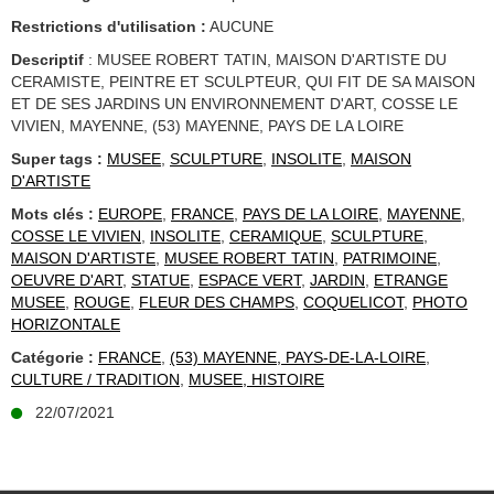
Restrictions d'utilisation :
AUCUNE
Descriptif
: MUSEE ROBERT TATIN, MAISON D'ARTISTE DU
CERAMISTE, PEINTRE ET SCULPTEUR, QUI FIT DE SA MAISON
ET DE SES JARDINS UN ENVIRONNEMENT D'ART, COSSE LE
VIVIEN, MAYENNE, (53) MAYENNE, PAYS DE LA LOIRE
Super tags :
MUSEE
,
SCULPTURE
,
INSOLITE
,
MAISON
D'ARTISTE
Mots clés :
EUROPE
,
FRANCE
,
PAYS DE LA LOIRE
,
MAYENNE
,
COSSE LE VIVIEN
,
INSOLITE
,
CERAMIQUE
,
SCULPTURE
,
MAISON D'ARTISTE
,
MUSEE ROBERT TATIN
,
PATRIMOINE
,
OEUVRE D'ART
,
STATUE
,
ESPACE VERT
,
JARDIN
,
ETRANGE
MUSEE
,
ROUGE
,
FLEUR DES CHAMPS
,
COQUELICOT
,
PHOTO
HORIZONTALE
Catégorie :
FRANCE
,
(53) MAYENNE, PAYS-DE-LA-LOIRE
,
CULTURE / TRADITION
,
MUSEE, HISTOIRE
22/07/2021