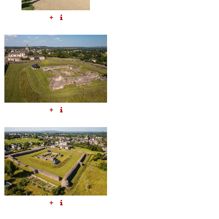
+
+
+