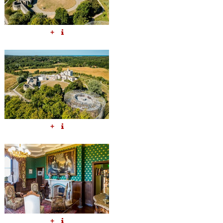
+
+
+