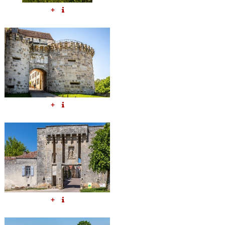
+
+
+