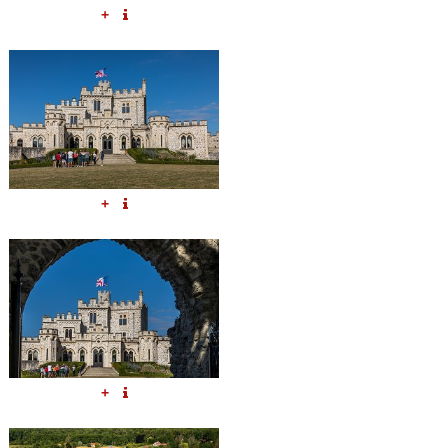
+
+
+