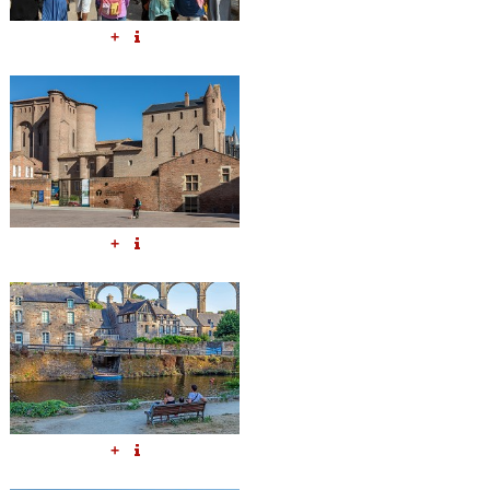
+
+
+