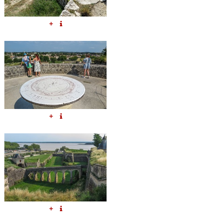
+
+
+