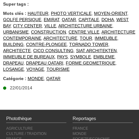
Super tags :
Mots clés :
HAUTEUR
,
PHOTO VERTICALE
,
MOYEN-ORIENT
,
GOLFE PERSIQUE
,
EMIRAT
,
QATAR
,
CAPITALE
,
DOHA
,
WEST
BAY
,
CITY CENTER
,
VILLE
,
ARCHITECTURE URBAINE
,
URBANISME
,
CONSTRUCTION
,
CENTRE VILLE
,
ARCHITECTURE
CONTEMPORAINE
,
ARCHITECTURE
,
TOUR
,
IMMEUBLE
,
BUILDING
,
CONTRE-PLONGEE
,
TORNADO TOWER
,
ARCHITECTE
,
CICO CONSULTING
,
SIAT ARCHITEKTEN
,
IMMEUBLE DE BUREAUX
,
PAYS
,
SYMBOLE
,
EMBLEME
,
DRAPEAU
,
DRAPEAU QATARI
,
FORME GEOMETRIQUE
,
LOSANGE
,
VOYAGE
,
TOURISME
Catégorie :
MONDE
,
QATAR
22/01/2014
Photothèque
Reportages
AGRICULTURE
FRANCE
CULTURE / TRADITION
MONDE